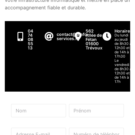
votre infrastructure informatique et mettre en place un
accompagnement fiable et durable.
04
562
Horaires
contact@ainfo-
74
Allée de
Du lundi
services.fr
08
Fétan
au jeudi
55
01600
de 8h30 à
13
Trévoux
12h30 et
de 14h à
17h30
Le
vendredi
de 8h30 à
12h30 et
de 14h à
17h
Nom*
Prénom*
E-Mail*
Numéro de téléphone*