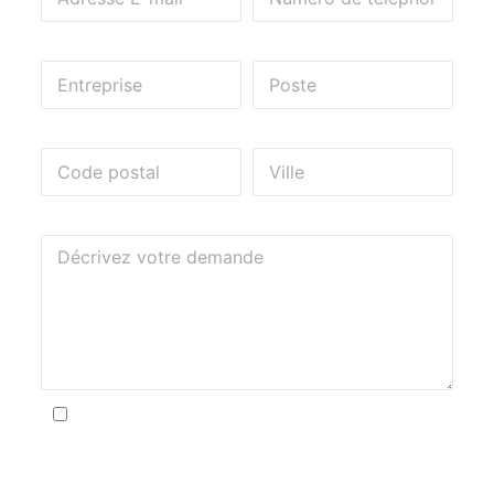
Entreprise
Fonction
Code postal*
Ville*
Message
En soumettant ce formulaire, j'accepte que
les informations saisies soient traitées par Ainfo
services dans le cadre de ma demande de