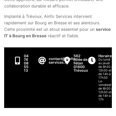
collaboration durable et efficace.
Implanté à Trévoux, Ainfo Services intervient
rapidement sur Bourg en Bresse et ses alentours.
Cette proximité est un atout essentiel pour un
service
IT à Bourg en Bresse
réactif et fiable.
04
562
Horaires
contact@ainfo-
74
Allée de
Du lundi
services.fr
08
Fétan
au jeudi
55
01600
de 8h30 à
13
Trévoux
12h30 et
de 14h à
17h30
Le
vendredi
de 8h30 à
12h30 et
de 14h à
17h
Nom*
Prénom*